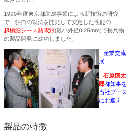
1999年度東京都助成事業による新技術の研究
で、独自の製法を開発して安定した性能の
超極細シース熱電対
(最小外径0.25mm)で長尺物
の製品開発に成功しました。
産業交流
展
石原慎太
郎
都知事を
当社ブース
にお迎え
製品の特徴