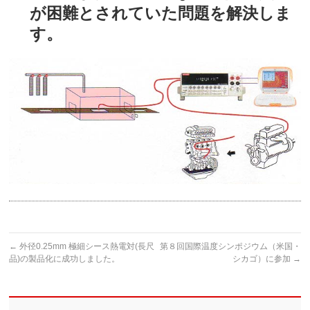
が困難とされていた問題を解決しま
す。
←
外径0.25mm 極細シース熱電対(長尺
第８回国際温度シンポジウム（米国・
品)の製品化に成功しました。
シカゴ）に参加
→