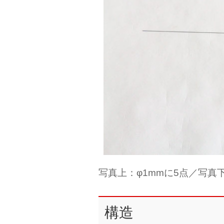
写真上：φ1mmに5点／写真下
構造