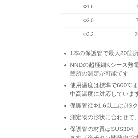
Ф1.6
Ф2.0
Ф3.2
2
1本の保護管で最大20箇
NNDの超極細Kシース熱
箇所の測定が可能です。
使用温度は標準で600℃
中高温度に対応していま
保護管径Φ1.6以上はJI
測定物の形状に合わせて
保護管の材質はSUS304
ます（※チタン開発中で