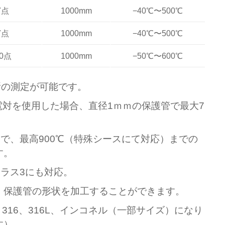
7点
1000mm
−40℃〜500℃
7点
1000mm
−40℃〜500℃
0点
1000mm
−50℃〜600℃
所の測定が可能です。
電対を使用した場合、直径1ｍｍの保護管で最大7
まで、最高900℃（特殊シースにて対応）までの
す。
Sクラス3にも対応。
、保護管の形状を加工することができます。
、316、316L、インコネル（一部サイズ）になり
す）。