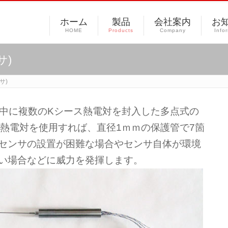
ホーム
製品
会社案内
お
HOME
Products
Company
Info
サ)
サ)
の中に複数のKシース熱電対を封入した多点式の
細熱電対を使用すれば、直径1ｍｍの保護管で7箇
センサの設置が困難な場合やセンサ自体が環境
い場合などに威力を発揮します。