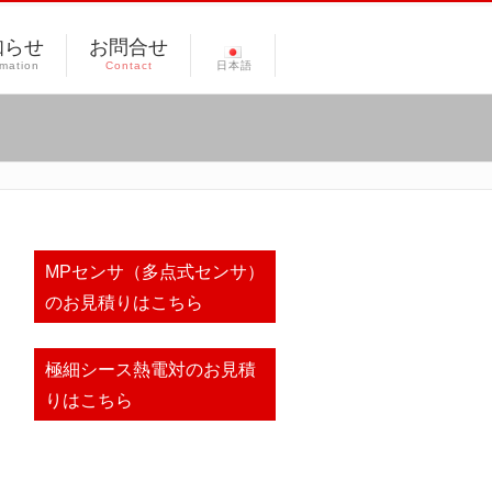
知らせ
お問合せ
rmation
Contact
日本語
MPセンサ（多点式センサ）
のお見積りはこちら
極細シース熱電対のお見積
りはこちら