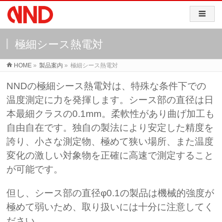
極細シース熱電対
HOME
»
製品案内
»
極細シース熱電対
NNDの極細シース熱電対は、特殊な条件下での
温度測定に力を発揮します。シース部の直径は日
本最細クラスの0.1mm。柔軟性があり曲げ加工も
自由自在です。独自の製法により安定した精度を
誇り、小さな測定物、極めて狭い場所、また温度
変化の激しい対象物を正確に高速で測定すること
が可能です。
但し、シース部の直径φ0.1の製品は機械的強度が
極めて弱いため、取り扱いには十分に注意してく
ださい。