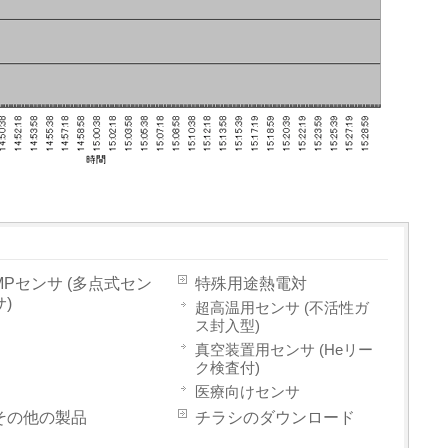
MPセンサ (多点式セン
特殊用途熱電対
サ)
超高温用センサ (不活性ガ
ス封入型)
真空装置用センサ (Heリー
ク検査付)
医療向けセンサ
その他の製品
チラシのダウンロード