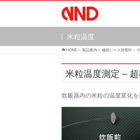
米粒温度
HOME
»
製品案内
»
極細シース熱電対
»
米粒温度測定 –
炊飯器内の米粒の温度変化を