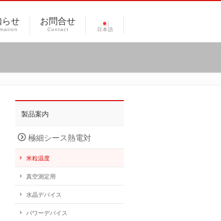
知らせ
お問合せ
rmation
Contact
日本語
製品案内
極細シース熱電対
米粒温度
真空測定用
水晶デバイス
パワーデバイス