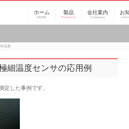
ホーム
製品
会社案内
お
HOME
Products
Company
Info
米粒温度
 超極細温度センサの応用例
測定した事例です。