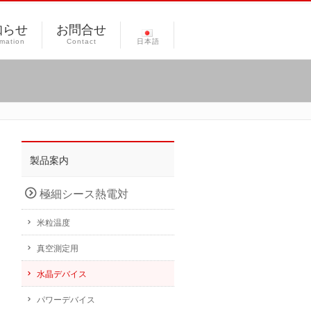
知らせ
お問合せ
rmation
Contact
日本語
製品案内
極細シース熱電対
米粒温度
真空測定用
水晶デバイス
パワーデバイス