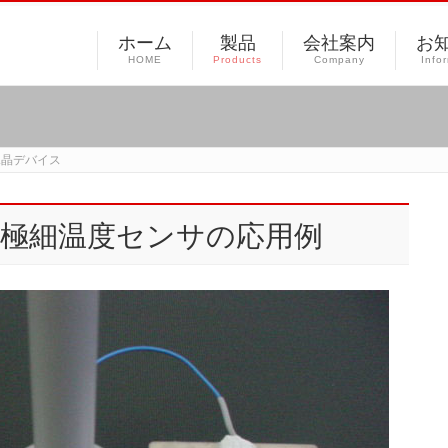
ホーム
製品
会社案内
お
HOME
Products
Company
Info
水晶デバイス
 超極細温度センサの応用例