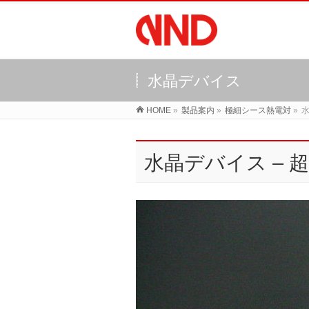
水晶デバイス
HOME
»
製品案内
»
極細シース熱電対
»
水晶デバイス –