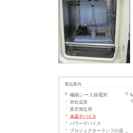
製品案内
極細シース熱電対
米粒温度
真空測定用
水晶デバイス
パワーデバイス
プロジェクターランプの温